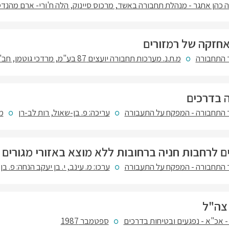
יה כהן אתגר - מנהלת תחבורה באשד, מרכוס סיינוק, הלה ח'ורי- ארם מהנד
חזקה של רמזורים
התחבורה
מ.ת.נ. מערכות תחבורה יועצים 87 בע"מ, מרדכי גוטמן, חב' נתיבי איילון
ה בדרכים
התחבורה - המפקח על התעבורה
עריכה: פ. בן-שאול, רות לב-רן
מא
ם לרחבות חניה ברחובות ללא מוצא באזורי מגורים
התחבורה - המפקח על התעבורה
ערכו: מ. עינב, י. בן יעקב הנחה: פ. בן
צה"ל
- אכ"א - נפגעים ובטיחות בדרכים
ספטמבר 1987