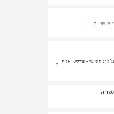
ף התנועה.
נג' מרכוס סיינוק – פרלשטיין-גלית
אשונה